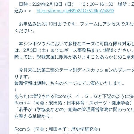
　日時：2024年2月18日（日）　13：00～16：30    
込み＞＞　
https://forms.gle/B9b31QkVUtkpVs8Y9
　お申込みは2月10日までです。フォームにアクセスでき
ください。
　本シンポジウムにおいて多様なニーズに可能な限り対応
は、2月3日（土）までにギース事務局までご相談ください
際しては、視聴支援に限界がありますことあらかじめご承
　今月末には第二部のテーマ別ディスカッションのブレー
ります。
最新情報は随時こちらのページにてご案内いたします。
↓
あらたに増設されるRoomが、４，５，６と下記のように
Room 4 （司会：安田拓：日本体育・スポーツ・健康学会）
「若手が（学協会などの）組織の管理運営業務に関わって
を整える足掛かり」
Room 5 （司会：和田杏子：歴史学研究会）