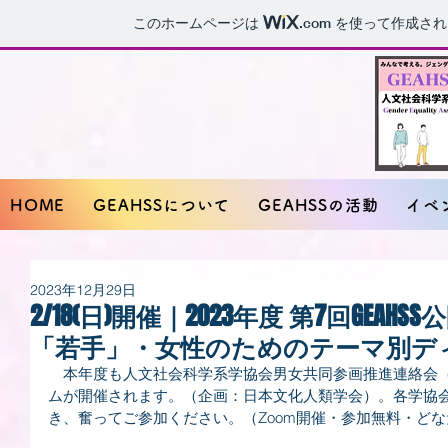
このホームページは
.com
を使って作成され
HOME
GEAHSSについて
GEAHSSの活動
イベ
2023年12月29日
2/18(日)開催｜2023年度 第7回GEA
「若手」・女性のためのテーマ別デ
　本年度も人文社会科学系学協会男女共同参画推進連絡会（
ムが開催されます。（企画：日本文化人類学会）。各学協
き、奮ってご参加ください。（Zoom開催・参加無料・ど